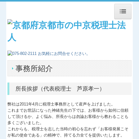
トップページ
事務所紹介
経営理念
事務所紹介
交通案内
関連リンク
所長挨拶（代表税理士 芦原孝一）
リンク集
弊社は2011年4月に税理士事務所として産声を上げました。
お問合せ
これまでお世話になった神緒先生の下では、お客様から如何に信頼
して頂けるか、よく悩み、所長からは勿論お客様から教わることも
多くございました。
補助金・助成金・融資情報
これからも、税理士を志した当時の初心を忘れず「お客様発展こそ
が私の使命である」の精神で、持てる力全てを提供いたします。
関与先向け融資商品ご紹介