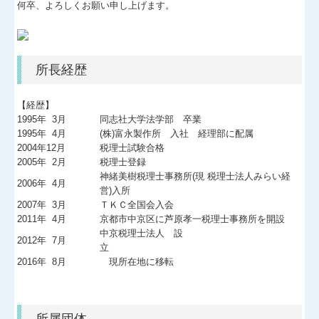
何卒、よろしくお願い申し上げます。
経営者お役立ち情報
経営者オススメ情報
所長経歴
Q&A経営相談
【経歴】
1995年 3月
同志社大学法学部 卒業
税務カレンダー
1995年 4月
(株)富永製作所 入社 経理部に配属
2004年12月
税理士試験合格
税務Q&A
2005年 2月
税理士登録
神緒美樹税理士事務所(現 税理士法人みらい経
2006年 4月
個人情報保護方針
営)入所
2007年 3月
ＴＫＣ全国会入会
2011年 4月
京都市中京区に芦原孝一税理士事務所を開設
社長メニューASP版
中京税理士法人 設
2012年 7月
立
TKCシステムQ&A
2016年 8月 現所在地に移転
経営革新等支援機関とは
経営改善オンデマンド講座