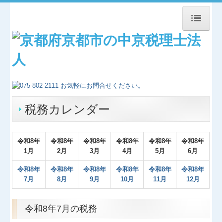
トップページ
事務所紹介
経営理念
税務カレンダー
交通案内
関連リンク
令和
8
年
令和
8
年
令和
8
年
令和
8
年
令和
8
年
令和
8
年
1月
2月
3月
4月
5月
6月
リンク集
令和
8
年
令和
8
年
令和
8
年
令和8
年
令和8年
令和8年
お問合せ
7月
8月
9月
10月
1
1
月
12月
補助金・助成金・融資情報
令和8年7月の税務
関与先向け融資商品ご紹介