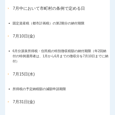
7月中において市町村の条例で定める日
経営者お役立ち情報
経営者オススメ情報
固定資産税（都市計画税）の第2期分の納付期限
Q&A経営相談
7月10日(金)
税務カレンダー
6月分源泉所得税・住民税の特別徴収税額の納付期限（年2回納
付の特例適用者は、1月から6月までの徴収分を7月10日までに納
税務Q&A
付）
個人情報保護方針
7月15日(水)
社長メニューASP版
所得税の予定納税額の減額申請期限
TKCシステムQ&A
7月31日(金)
経営革新等支援機関とは
経営改善オンデマンド講座