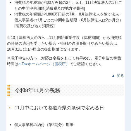
消費税の年税額が400万円超の2月、5月、11月決算法人の3月ご
との中間申告期限[消費税及び地方消費税]
消費税の年税額が4,800万円超の7月、8月決算法人を除く法人・
個人事業者の1月ごとの中間申告期限（6月決算法人は2か月分）
[消費税及び地方消費税]
※10月決算法人の方へ…
11
月開始事業年度（課税期間）から消費税
の特例の適用を受けたい場合・特例の適用を取りやめたい場合は、
10月31日(土)が届出の提出期限になります。
※電子申告の方へ…対応は余裕をもってお早めに。電子申告の稼働
時間は
e-Taxホームページ（国税庁）
でご確認ください。
▲ 戻る
令和8年11月の税務
11月中において都道府県の条例で定める日
個人事業税の納付（第2期分）期限