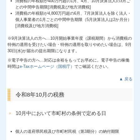
消費税の年税額が400万円超の1月、4月、10月決算法人の3月ご
との中間申告期限[消費税及び地方消費税]
消費税の年税額が4,800万円超の6月、7月決算法人を除く法人・
個人事業者の1月ごとの中間申告期限（5月決算法人は2か月分）
[消費税及び地方消費税]
※9月決算法人の方へ…
10
月開始事業年度（課税期間）から消費税の
特例の適用を受けたい場合・特例の適用を取りやめたい場合は、9月
30日(水)が届出の提出期限になります。
※電子申告の方へ…対応は余裕をもってお早めに。電子申告の稼働
時間は
e-Taxホームページ（国税庁）
でご確認ください。
▲ 戻る
令和8年10月の税務
10月中において市町村の条例で定める日
個人の道府県民税及び市町村民税（第3期分）の納付期限