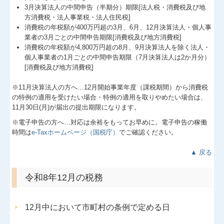
3月決算法人の中間申告（半期分）期限[法人税・消費税及び地
方消費税・法人事業税・法人住民税]
消費税の年税額が400万円超の3月、6月、12月決算法人・個人事
業者の3月ごとの中間申告期限[消費税及び地方消費税]
消費税の年税額が4,800万円超の8月、9月決算法人を除く法人・
個人事業者の1月ごとの中間申告期限（7月決算法人は2か月分）
[消費税及び地方消費税]
※11月決算法人の方へ…
12
月開始事業年度（課税期間）から消費税
の特例の適用を受けたい場合・特例の適用を取りやめたい場合は、
11月30日(月)が届出の提出期限になります。
※電子申告の方へ…対応は余裕をもってお早めに。電子申告の稼働
時間は
e-Taxホームページ（国税庁）
でご確認ください。
▲ 戻る
令和8年12月の税務
12月中において市町村の条例で定める日