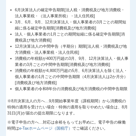
6月決算法人の確定申告期限[法人税・消費税及び地方消費税・
法人事業税・（法人事業所税）・法人住民税]
3月、6月、9月、12月決算法人・個人事業者の3月ごとの期間短
縮に係る確定申告期限[消費税及び地方消費税]
法人・個人事業者の1月ごとの期間短縮に係る確定申告期限[消
費税及び地方消費税]
12月決算法人の中間申告（半期分）期限[法人税・消費税及び地
方消費税・法人事業税・法人住民税]
消費税の年税額が400万円超の3月、9月、12月決算法人・個人事
業者の3月ごとの中間申告期限[消費税及び地方消費税]
消費税の年税額が4,800万円超の5月、6月決算法人を除く法人・
個人事業者の1月ごとの中間申告期限（4月決算法人は2か月分）
[消費税及び地方消費税]
個人事業者の令和8年分の消費税及び地方消費税の中間申告期限
※8月決算法人の方へ…
9
月開始事業年度（課税期間）から消費税の
特例の適用を受けたい場合・特例の適用を取りやめたい場合は、8月
31日(月)が届出の提出期限になります。
※電子申告の方へ…対応は余裕をもってお早めに。電子申告の稼働
時間は
e-Taxホームページ（国税庁）
でご確認ください。