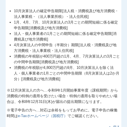
10月決算法人の確定申告期限[法人税・消費税及び地方消費税・
法人事業税・（法人事業所税）・法人住民税]
1月、4月、7月、10月決算法人の3月ごとの期間短縮に係る確定
申告期限[消費税及び地方消費税]
法人・個人事業者の1月ごとの期間短縮に係る確定申告期限[消
費税及び地方消費税]
4月決算法人の中間申告（半期分）期限[法人税・消費税及び地
方消費税・法人事業税・法人住民税]
消費税の年税額が400万円超の1月、4月、7月決算法人の3月ごと
の中間申告期限[消費税及び地方消費税]
消費税の年税額が4,800万円超の9月、10月決算法人を除く法
人・個人事業者の1月ごとの中間申告期限（8月決算法人は2か月
分）[消費税及び地方消費税]
※12月決算法人の方へ…令和9年
1
月開始事業年度（課税期間）から
消費税の特例の適用を受けたい場合・特例の適用を取りやめたい場
合は、令和8年12月31日(木)が届出の提出期限になります。
※電子申告の方へ…対応は余裕をもってお早めに。電子申告の稼働
時間は
e-Taxホームページ（国税庁）
でご確認ください。