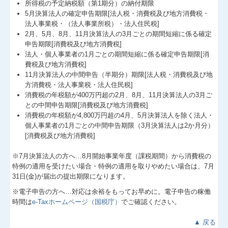
所得税の予定納税額（第1期分）の納付期限
5月決算法人の確定申告期限[法人税・消費税及び地方消費税・
法人事業税・（法人事業所税）・法人住民税]
2月、5月、8月、11月決算法人の3月ごとの期間短縮に係る確定
申告期限[消費税及び地方消費税]
法人・個人事業者の1月ごとの期間短縮に係る確定申告期限[消
費税及び地方消費税]
11月決算法人の中間申告（半期分）期限[法人税・消費税及び地
方消費税・法人事業税・法人住民税]
消費税の年税額が400万円超の2月、8月、11月決算法人の3月ご
との中間申告期限[消費税及び地方消費税]
消費税の年税額が4,800万円超の4月、5月決算法人を除く法人・
個人事業者の1月ごとの中間申告期限（3月決算法人は2か月分）
[消費税及び地方消費税]
※7月決算法人の方へ…
8
月開始事業年度（課税期間）から消費税の
特例の適用を受けたい場合・特例の適用を取りやめたい場合は、7月
31日(金)が届出の提出期限になります。
※電子申告の方へ…対応は余裕をもってお早めに。電子申告の稼働
時間は
e-Taxホームページ（国税庁）
でご確認ください。
▲ 戻る